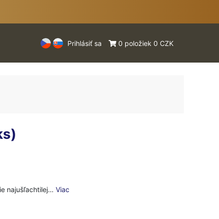
Prihlásiť sa
0 položiek 0 CZK
ks)
tie najušľachtilej…
Viac