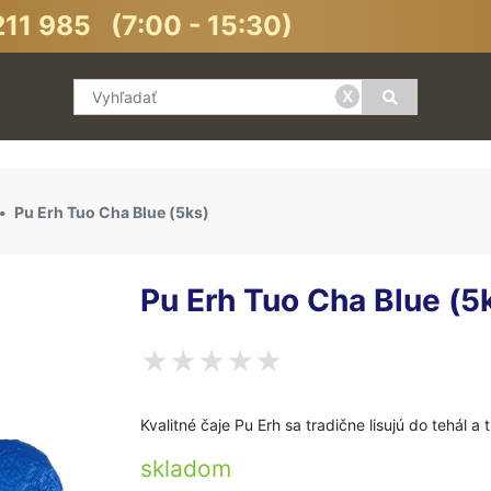
11 985 (7:00 - 15:30)
x
Pu Erh Tuo Cha Blue (5ks)
Pu Erh Tuo Cha Blue (5
Kvalitné čaje Pu Erh sa tradične lisujú do tehál a 
skladom