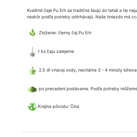
Kvalitné čaje Pu Erh sa tradične lisujú do tehál a tie
neskôr podľa potreby odtrhávajú. Naše hniezdo má cca 5
Zloženie: čierny čaj Pu Erh
1 ks čaju zalejeme
2,5 dl vriacej vody, necháme 3 - 4 minúty lúhova
po precedení podávame. Podľa potreby môžeme č
Krajina pôvodu: Čína