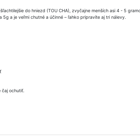
 najušľachtilejšie do hniezd (TOU CHA), zvyčajne menších asi 4 - 5 gr
g a je veľmi chutné a účinné – ľahko pripravíte aj tri nálevy.
ť
aj ochutiť.