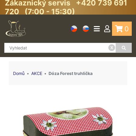
Zákaznický servis +420 739 691
720 (7:00 - 15:30)
0
x
Domů
AKCE
Dóza Forest truhlička