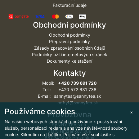
Fakturační údaje
Obchodní podmínky
Obchodní podmínky
Přepravní podmínky
Zásady zpracování osobních údajů
Podmínky užití internetových stránek
Dokumenty ke stažení
Kontakty
Mobil:
+420 739 691 720
Tel.: +420 572 631 736
E-mail: sannytea@sannytea.sk
odbyt@sannytea.sk
Používáme cookies
x
Provozovna
Na našich webových stránkách používáme k poskytování
SANNY TEA s.r.o.
služeb, personalizaci reklam a analýze návštěvnosti soubory
Starý Hrozenkov 308
cookie. Kliknutím na tlačítko 'Přijímám vše' souhlasíte s
687 74 Starý Hrozenkov