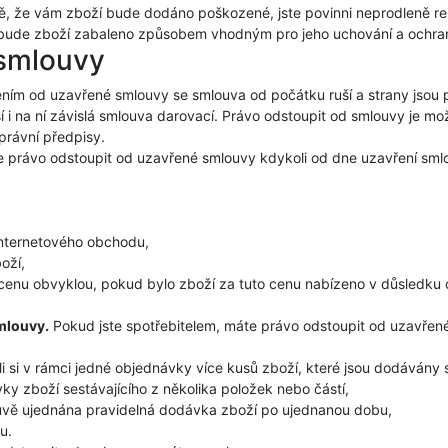
dě, že vám zboží bude dodáno poškozené, jste povinni neprodleně r
bude zboží zabaleno způsobem vhodným pro jeho uchování a ochra
 smlouvy
ím od uzavřené smlouvy se smlouva od počátku ruší a strany jsou po
 i na ní závislá smlouva darovací. Právo odstoupit od smlouvy je mo
rávní předpisy.
právo odstoupit od uzavřené smlouvy kdykoli od dne uzavření sml
nternetového obchodu,
oží,
 cenu obvyklou, pokud bylo zboží za tuto cenu nabízeno v důsledku
mlouvy.
Pokud jste spotřebitelem, máte právo odstoupit od uzavřen
li si v rámci jedné objednávky více kusů zboží, které jsou dodávány
ky zboží sestávajícího z několika položek nebo částí,
louvě ujednána pravidelná dodávka zboží po ujednanou dobu,
u.