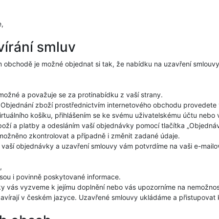
e,
vírání smluv
obchodě je možné objednat si tak, že nabídku na uzavření smlouvy,
 možné a považuje se za protinabídku z vaší strany.
Objednání zboží prostřednictvím internetového obchodu provedet
virtuálního košíku, přihlášením se ke svému uživatelskému účtu neb
í a platby a odesláním vaší objednávky pomocí tlačítka „Objednávk
ožněno zkontrolovat a případně i změnit zadané údaje.
 vaší objednávky a uzavření smlouvy vám potvrdíme na vaši e-mailov
,
sou i povinně poskytované informace.
ky vás vyzveme k jejímu doplnění nebo vás upozorníme na nemožnos
avírají v českém jazyce. Uzavřené smlouvy ukládáme a přistupovat