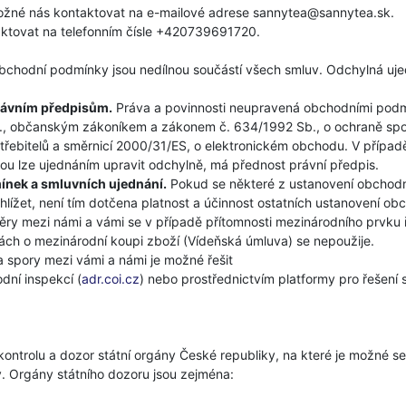
 možné nás kontaktovat na e-mailové adrese sannytea@sannytea.sk.
aktovat na telefonním čísle +420739691720.
chodní podmínky jsou nedílnou součástí všech smluv. Odchylná uje
rávním předpisům.
Práva a povinnosti neupravená obchodními podmí
, občanským zákoníkem a zákonem č. 634/1992 Sb., o ochraně spotř
otřebitelů a směrnicí 2000/31/ES, o elektronickém obchodu. V příp
erou lze ujednáním upravit odchylně, má přednost právní předpis.
ínek a smluvních ujednání.
Pokud se některé z ustanovení obchodn
ížet, není tím dotčena platnost a účinnost ostatních ustanovení ob
ry mezi námi a vámi se v případě přítomnosti mezinárodního prvku 
ch o mezinárodní koupi zboží (Vídeňská úmluva) se nepoužije.
a spory mezi vámi a námi je možné řešit
ní inspekcí (
adr.coi.cz
) nebo prostřednictvím platformy pro řešení 
ontrolu a dozor státní orgány České republiky, na které je možné se 
. Orgány státního dozoru jsou zejména: