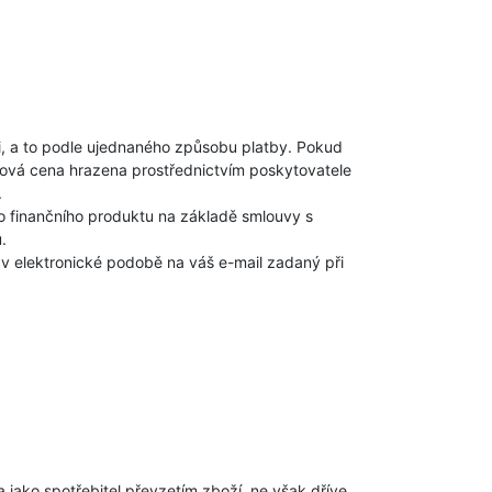
ji, a to podle ujednaného způsobu platby. Pokud
lková cena hrazena prostřednictvím poskytovatele
.
ho finančního produktu na základě smlouvy s
.
 v elektronické podobě na váš e-mail zadaný při
jako spotřebitel převzetím zboží, ne však dříve,