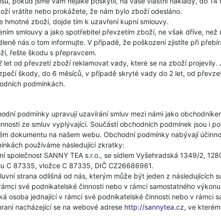
sů, pokud jsme vám nějaké poskytli, na vaše vlastní náklady, do 14
oží vrátíte nebo prokážete, že nám bylo zboží odesláno.
 hmotné zboží, dojde tím k uzavření kupní smlouvy.
ením smlouvy a jako spotřebitel převzetím zboží, ne však dříve, než
ně nás o tom informujte. V případě, že poškození zjistíte při přebír
í, řešte škodu s přepravcem.
2 let od převzetí zboží reklamovat vady, které se na zboží projevily
zpečí škody, do 6 měsíců, v případě skryté vady do 2 let, od převze
hodních podmínkách.
odní podmínky upravují uzavírání smluv mezi námi jako obchodníke
nnosti ze smluv vyplývající. Součástí obchodních podmínek jsou i p
ném dokumentu na našem webu. Obchodní podmínky nabývají účinnos
nkách používáme následující zkratky:
dní společnost SANNY TEA s.r.o., se sídlem Vyšehradská 1349/2, 1
ddílu C 87335, vložce C 87335, DIČ CZ26686961.
uvní strana odlišná od nás, kterým může být jeden z následujících s
v rámci své podnikatelské činnosti nebo v rámci samostatného výkonu
cká osoba jednající v rámci své podnikatelské činnosti nebo v rámci
hraní nacházející se na webové adrese
http://sannytea.cz
, ve kterém