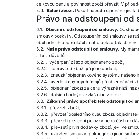
celkovou cenu a povinnost zboží převzít. V přípa
5.9.
Balení zboží.
Pokud nebude ujednáno jinak, 
Právo na odstoupení od
6.1.
Obecně o odstoupení od smlouvy.
Odstoupen
smlouvy poskytly. Odstoupením od smlouvy se ruší
obchodních podmínkách, nebo pokud tak stanoví p
6.2.
Naše právo odstoupit od smlouvy.
My máme 
a to z důvodů:
6.2.1.
vyčerpání zásob objednaného zboží,
6.2.2.
nepřevzetí zboží při jeho dodání,
6.2.3.
zneužití objednávkového systému našeho i
6.2.4.
uvedení chybných údajů při objednávání zb
6.2.5.
objednání zboží za cenu výrazně nižší než
6.2.6.
dalších hodných zvláštního zřetele.
6.3.
Zákonné právo spotřebitele odstoupit od s
6.3.1.
převzetí zboží,
6.3.2.
převzetí posledního kusu zboží, objednáte-
6.3.3.
převzetí poslední položky nebo části dodáv
6.3.4.
převzetí první dodávky zboží, je-li ve sm
6.3.5.
uzavření smlouvy, pokud jde o jinou smlouv