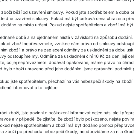
zboží běží od uzavření smlouvy. Pokud jste spotřebitelem a doba 
de dne uzavření smlouvy. Pokud má být celková cena uhrazena před
 dodáno na místo určení. Pokud nejste spotřebitelem a zboží má bý
 ujednané době a na ujednaném místě v závislosti na způsobu dodán
ní. Pokud zboží nepřevezmete, vznikne nám právo od smlouvy odstoupi
ím zboží, a právo na zaplacení odměny za uskladnění za dobu uskla
vy odstoupíme my. Odměna za uskladnění činí 10 Kč za den, její ce
té, co jej nepřevezmete, dodávat opakovaně, máme právo na úhra
 bylo zboží uhrazeno před jeho dodáním, jsme oprávněni podmínit pře
kud jste spotřebitelem, přechází na vás nebezpečí škody na zboží 
dleně informovat a to nejlépe:
bírání zboží, jste povinni o poškození informovat nejen nás, ale i pře
vce a v případě, že zjistíte, že zboží bylo poškozeno, nejste povinn
okud nejste spotřebitelem a zboží má být dodáno pomocí přepravce
na zboží po přechodu nebezpečí škody, neodpovídáme za ni a škoda 