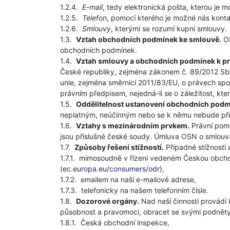
1.2.4.
E-mail
, tedy elektronická pošta, kterou je
1.2.5.
Telefon
, pomocí kterého je možné nás kont
1.2.6.
Smlouvy
, kterými se rozumí kupní smlouvy.
1.3.
Vztah obchodních podmínek ke smlouvě.
Ob
obchodních podmínek.
1.4.
Vztah smlouvy a obchodních podmínek k p
České republiky, zejména zákonem č. 89/2012 Sb.
unie, zejména směrnicí 2011/83/EU, o právech sp
právním předpisem, nejedná-li se o záležitost, kt
1.5.
Oddělitelnost ustanovení obchodních podm
neplatným, neúčinným nebo se k němu nebude přihl
1.6.
Vztahy s mezinárodním prvkem.
Právní pomě
jsou příslušné české soudy. Úmluva OSN o smlouvá
1.7.
Způsoby řešení stížností.
Případné stížnosti 
1.7.1.
mimosoudně v řízení vedeném Českou obchod
(
ec.europa.eu/consumers/odr
),
1.7.2.
emailem na naší e-mailové adrese,
1.7.3.
telefonicky na našem telefonním čísle.
1.8.
Dozorové orgány.
Nad naší činností provádí k
působnost a pravomoci, obracet se svými podněty
1.8.1.
Česká obchodní inspekce,