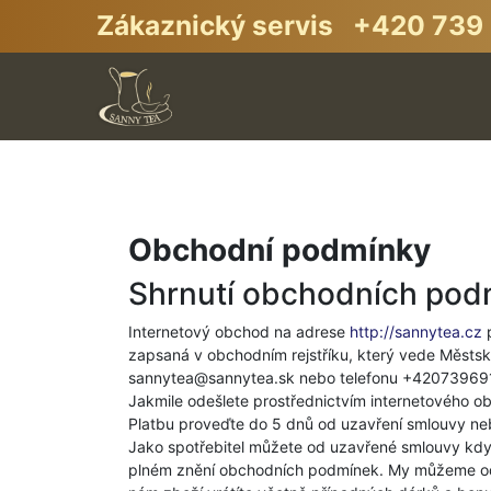
Zákaznický servis +420 739 
Obchodní podmínky
Shrnutí obchodních pod
Internetový obchod na adrese
http://sannytea.cz
p
zapsaná v obchodním rejstříku, který vede Městs
sannytea@sannytea.sk nebo telefonu +42073969
Jakmile odešlete prostřednictvím internetového o
Platbu proveďte do 5 dnů od uzavření smlouvy neb
Jako spotřebitel můžete od uzavřené smlouvy kdyk
plném znění obchodních podmínek. My můžeme ods