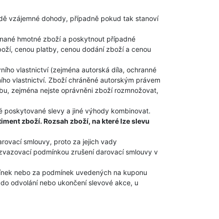
ladě vzájemné dohody, případně pokud tak stanoví
nané hmotné zboží a poskytnout případné
zboží, cenou platby, cenou dodání zboží a cenou
ho vlastnictví (zejména autorská díla, ochranné
ního vlastnictví. Zboží chráněné autorským právem
třebu, zejména nejste oprávněni zboží rozmnožovat,
ivé poskytované slevy a jiné výhody kombinovat.
ment zboží. Rozsah zboží, na které lze slevu
rovací smlouvy, proto za jejich vady
rozvazovací podmínkou zrušení darovací smlouvy v
mínek nebo za podmínek uvedených na kuponu
 do odvolání nebo ukončení slevové akce, u