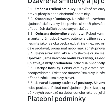
Uzavřené smlouvy a jeji
3.1.
Změna a zrušení smlouvy.
Uzavřené smlouvy 
právní předpis nebo obchodní podmínky.
3.2.
Obsah kupní smlouvy.
Na základě uzavřené 
ujednané služby a vy jste povinni si zboží převzí
případných dalších objednaných služeb.
3.3.
Ochrana duševního vlastnictví.
Pokud vám na
známky, průmyslové vzory, patenty a užitné vzory
nesmíte jako fyzická osoba užívat jinak než pro os
dále prodávat, pronajímat nebo jinak zpřístupňova
3.4.
Slevy a reklamní akce.
Pro slevové či jiné ma
Upozorňujeme velkoobchodní zákazníky, že dodat
uplatnit, je vždy předmětem individuální dohody
3.5.
Dárky a bonusy.
Pokud vám byly v rámci smlo
neodpovídáme. Existence darovací smlouvy je závi
případě zániku smlouvy hlavní.
3.6.
Slevové kupony a dárkové poukazy.
Slevové
nebo poukazu. Pokud není ujednáno jinak, lze je 
dárkových poukazů na dobu jednoho roku od jejic
Platební podmínky