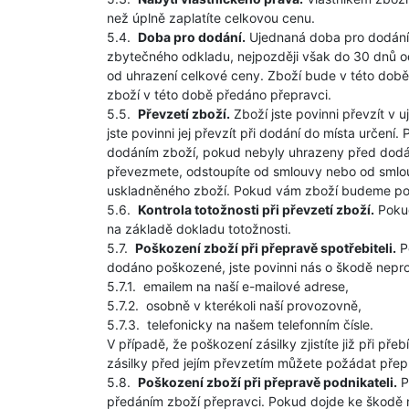
než úplně zaplatíte celkovou cenu.
5.4.
Doba pro dodání.
Ujednaná doba pro dodání 
zbytečného odkladu, nejpozději však do 30 dnů o
od uhrazení celkové ceny. Zboží bude v této době
zboží v této době předáno přepravci.
5.5.
Převzetí zboží.
Zboží jste povinni převzít v
jste povinni jej převzít při dodání do místa urče
dodáním zboží, pokud nebyly uhrazeny před dodán
převezmete, odstoupíte od smlouvy nebo od smlou
uskladněného zboží. Pokud vám zboží budeme po
5.6.
Kontrola totožnosti při převzetí zboží.
Pokud
na základě dokladu totožnosti.
5.7.
Poškození zboží při přepravě spotřebiteli.
Po
dodáno poškozené, jste povinni nás o škodě nepro
5.7.1.
emailem na naší e-mailové adrese,
5.7.2.
osobně v kterékoli naší provozovně,
5.7.3.
telefonicky na našem telefonním čísle.
V případě, že poškození zásilky zjistíte již při pře
zásilky před jejím převzetím můžete požádat přepra
5.8.
Poškození zboží při přepravě podnikateli.
P
předáním zboží přepravci. Pokud dojde ke škodě 