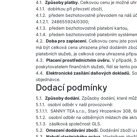
4.1.
Způsoby platby.
Celkovou cenu je možné uhr
4.1.1.
dobírkou při převzetí zboží,
4.1.2.
předem bezhotovostně převodem na náš úč
4.1.2.1.
248655924/0300;
4.1.3.
předem bezhotovostně platební kartou,
4.1.4.
předem bezhotovostně platebním systémem 
4.2.
Doba pro zaplacení.
Celkovou cenu jste povi
má být celková cena uhrazena před dodáním zboží,
platebních služeb, je celková cena uhrazena přips
4.3.
Placení prostřednictvím úvěru.
V případě, ž
poskytovatelem finančních služeb, řídí se tento 
4.4.
Elektronické zasílání daňových dokladů.
Sou
objednávce.
Dodací podmínky
5.1.
Způsoby dodání.
Způsoby dodání, které můžet
5.1.1.
osobní odběr v naší provozovně:
5.1.1.1.
SANNY TEA s.r.o., Starý Hrozenkov 308, 6
5.1.2.
osobní odběr na odběrných místech dle akt
5.1.3.
zásilková společnost GLS.
5.2.
Omezení dodávání zboží.
Dodávání zboží u
5.3.
Nabytí vlastnického práva.
Vlastníkem zboží,