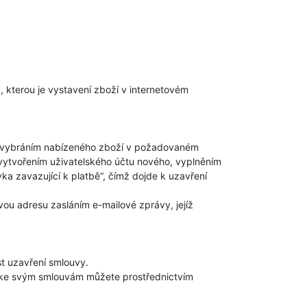
 kterou je vystavení zboží v internetovém
e vybráním nabízeného zboží v požadovaném
o vytvořením uživatelského účtu nového, vyplněním
a zavazující k platbě“, čímž dojde k uzavření
ou adresu zasláním e-mailové zprávy, jejíž
t uzavření smlouvy.
 ke svým smlouvám můžete prostřednictvím