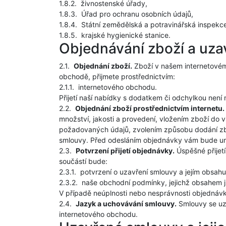
1.8.2.
živnostenské úřady,
1.8.3.
Úřad pro ochranu osobních údajů,
1.8.4.
Státní zemědělská a potravinářská inspekc
1.8.5.
krajské hygienické stanice.
Objednávání zboží a uza
2.1.
Objednání zboží.
Zboží v našem internetovém 
obchodě, přijmete prostřednictvím:
2.1.1.
internetového obchodu.
Přijetí naší nabídky s dodatkem či odchylkou není
2.2.
Objednání zboží prostřednictvím internetu.
množství, jakosti a provedení, vložením zboží do 
požadovaných údajů, zvolením způsobu dodání zbož
smlouvy. Před odesláním objednávky vám bude um
2.3.
Potvrzení přijetí objednávky.
Úspěšné přijetí
součástí bude:
2.3.1.
potvrzení o uzavření smlouvy a jejím obsahu
2.3.2.
naše obchodní podmínky, jejichž obsahem j
V případě neúplnosti nebo nesprávnosti objednáv
2.4.
Jazyk a uchovávání smlouvy.
Smlouvy se uz
internetového obchodu.