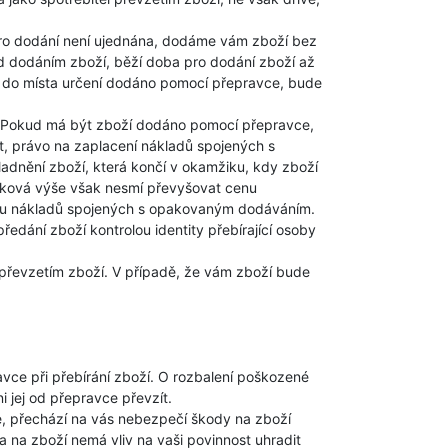
pro dodání není ujednána, dodáme vám zboží bez
 dodáním zboží, běží doba pro dodání zboží až
t do místa určení dodáno pomocí přepravce, bude
í. Pokud má být zboží dodáno pomocí přepravce,
t, právo na zaplacení nákladů spojených s
dnění zboží, která končí v okamžiku, kdy zboží
lková výše však nesmí převyšovat cenu
du nákladů spojených s opakovaným dodáváním.
dání zboží kontrolou identity přebírající osoby
převzetím zboží. V případě, že vám zboží bude
pravce při přebírání zboží. O rozbalení poškozené
i jej od přepravce převzít.
, přechází na vás nebezpečí škody na zboží
na zboží nemá vliv na vaši povinnost uhradit