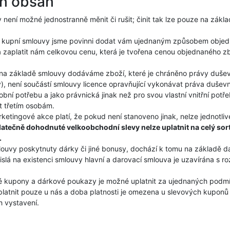
ch obsah
není možné jednostranně měnit či rušit; činit tak lze pouze na zák
kupní smlouvy jsme povinni dodat vám ujednaným způsobem objed
t a zaplatit nám celkovou cenu, která je tvořena cenou objednaného 
 základě smlouvy dodáváme zboží, které je chráněno právy duševní
), není součástí smlouvy licence opravňující vykonávat práva dušev
obní potřebu a jako právnická jinak než pro svou vlastní vnitřní po
t třetím osobám.
rketingové akce platí, že pokud není stanoveno jinak, nelze jednotl
ečně dohodnuté velkoobchodní slevy nelze uplatnit na celý sorti
.
uvy poskytnuty dárky či jiné bonusy, dochází k tomu na základě da
slá na existenci smlouvy hlavní a darovací smlouva je uzavírána s 
 kupony a dárkové poukazy je možné uplatnit za ujednaných pod
uplatnit pouze u nás a doba platnosti je omezena u slevových kuponů
h vystavení.