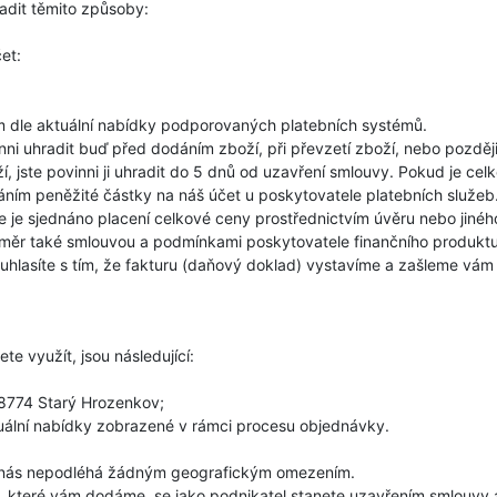
adit těmito způsoby:
et:
dle aktuální nabídky podporovaných platebních systémů.
nni uhradit buď před dodáním zboží, při převzetí zboží, nebo pozdě
 jste povinni ji uhradit do 5 dnů od uzavření smlouvy. Pokud je ce
áním peněžité částky na náš účet u poskytovatele platebních služeb
e je sjednáno placení celkové ceny prostřednictvím úvěru nebo jiné
poměr také smlouvou a podmínkami poskytovatele finančního produktu
hlasíte s tím, že fakturu (daňový doklad) vystavíme a zašleme vám
e využít, jsou následující:
8774 Starý Hrozenkov;
uální nabídky zobrazené v rámci procesu objednávky.
 nás nepodléhá žádným geografickým omezením.
 které vám dodáme, se jako podnikatel stanete uzavřením smlouvy a 