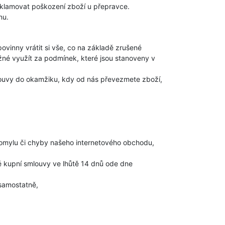
eklamovat poškození zboží u přepravce.
nu.
vinny vrátit si vše, co na základě zrušené
žné využít za podmínek, které jsou stanoveny v
ouvy do okamžiku, kdy od nás převezmete zboží,
 omylu či chyby našeho internetového obchodu,
é kupní smlouvy ve lhůtě 14 dnů ode dne
 samostatně,