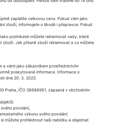
 dnů od odstoupení. Peníze vám vrátíme do 14 dnů
 úplně zaplatíte celkovou cenu. Pokud vám jako
ání zboží, informujete o škodě i přepravce. Pokud
. Jako podnikatel můžete reklamovat vady, které
tí zboží. Jak přesně zboží reklamovat a co můžete
m a vámi jako zákazníkem prostřednictvím
ovinně poskytované informace. Informace o
ti dne 20. 3. 2023.
2800 Praha, IČO 26686961, zapsaná v obchodním
ubjektů:
 svého povolání,
 samostatného výkonu svého povolání.
 si můžete prohlédnout naši nabídku a objednat