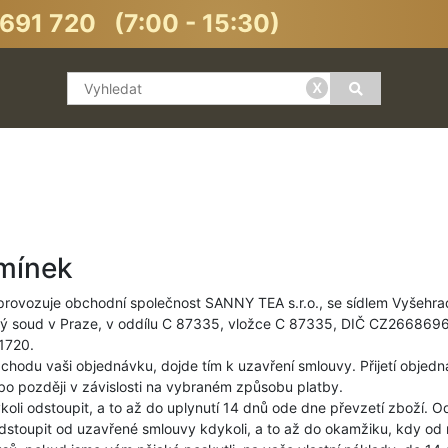
691 720 (7:00 - 15:30)
x
mínek
rovozuje obchodní společnost SANNY TEA s.r.o., se sídlem Vyšehr
ký soud v Praze, v oddílu C 87335, vložce C 87335, DIČ CZ2668696
1720.
bchodu vaši objednávku, dojde tím k uzavření smlouvy. Přijetí obje
o později v závislosti na vybraném způsobu platby.
oli odstoupit, a to až do uplynutí 14 dnů ode dne převzetí zboží. O
toupit od uzavřené smlouvy kdykoli, a to až do okamžiku, kdy od 