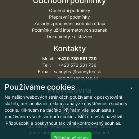
Obchodní podmínky
Obchodní podmínky
Přepravní podmínky
Zásady zpracování osobních údajů
Podmínky užití internetových stránek
Dokumenty ke stažení
Kontakty
Mobil:
+420 739 691 720
Tel.: +420 572 631 736
E-mail: sannytea@sannytea.sk
odbyt@sannytea.sk
Používáme cookies
x
Provozovna
Na našich webových stránkách používáme k poskytování
SANNY TEA s.r.o.
služeb, personalizaci reklam a analýze návštěvnosti soubory
Starý Hrozenkov 308
cookie. Kliknutím na tlačítko 'Přijímám vše' souhlasíte s
687 74 Starý Hrozenkov
používáním všech souborů cookies. Můžete však navštívit
'Přizpůsobit' a poskytnout tak vámi kontrolovaný souhlas.
pro zaslání reklamace nebo vrácení zboží
(pro osobní odběr - pouze velkoobchod)
Přijímám všechny