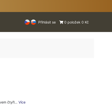
Přihlásit se
0 položek 0 Kč
ivem čtyřl…
Více