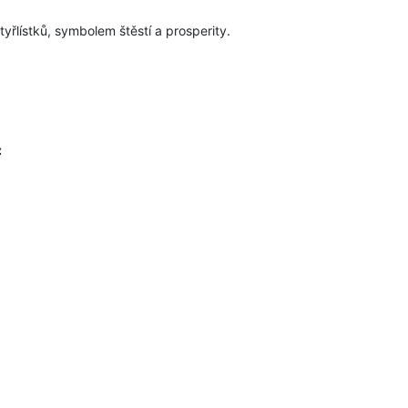
yřlístků, symbolem štěstí a prosperity.
: