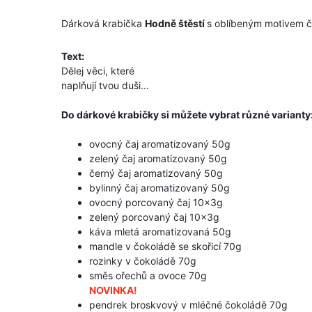
Dárková krabička
Hodně štěstí
s oblíbeným motivem čt
Text:
Dělej věci, které
naplňují tvou duši...
Do dárkové krabičky si můžete vybrat různé varianty
ovocný čaj aromatizovaný 50g
zelený čaj aromatizovaný 50g
černý čaj aromatizovaný 50g
bylinný čaj aromatizovaný 50g
ovocný porcovaný čaj 10x3g
zelený porcovaný čaj 10x3g
káva mletá aromatizovaná 50g
mandle
v
čokoládě
se
skořicí 70g
rozinky v čokoládě 70g
směs ořechů a ovoce 70g
NOVINKA!
pendrek broskvový v mléčné čokoládě 70g