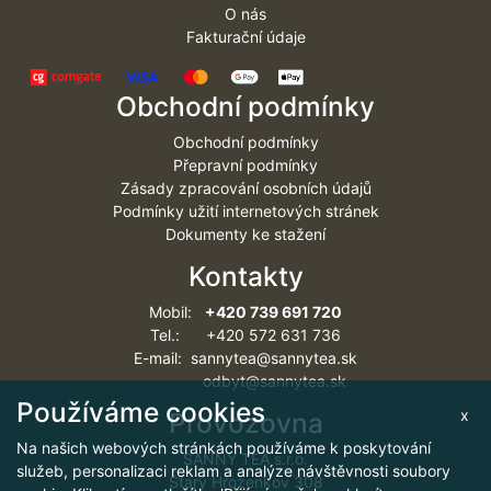
O nás
Fakturační údaje
Obchodní podmínky
Obchodní podmínky
Přepravní podmínky
Zásady zpracování osobních údajů
Podmínky užití internetových stránek
Dokumenty ke stažení
Kontakty
Mobil:
+420 739 691 720
Tel.: +420 572 631 736
E-mail: sannytea@sannytea.sk
odbyt@sannytea.sk
Používáme cookies
x
Provozovna
Na našich webových stránkách používáme k poskytování
SANNY TEA s.r.o.
služeb, personalizaci reklam a analýze návštěvnosti soubory
Starý Hrozenkov 308