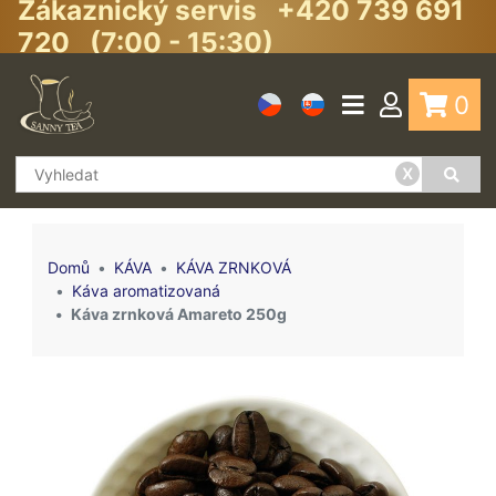
Zákaznický servis +420 739 691
720 (7:00 - 15:30)
0
x
Domů
KÁVA
KÁVA ZRNKOVÁ
Káva aromatizovaná
Káva zrnková Amareto 250g