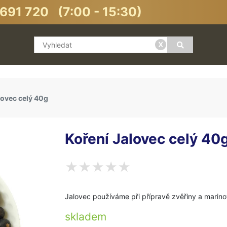
691 720 (7:00 - 15:30)
x
lovec celý 40g
Koření Jalovec celý 40
Jalovec používáme při přípravě zvěřiny a marin
skladem