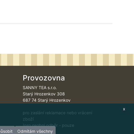
Provozovna
SANNY TEA s.r.o.
Starý Hrozenkov 308
687 74 Starý Hrozenkov
x
pro zaslání reklamace nebo vrácení
zboží
(pro osobní odběr - pouze
působit
Odmítám všechny
velkoobchod)