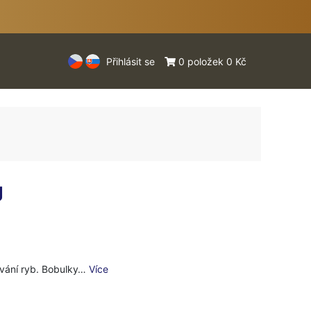
Přihlásit se
0 položek 0 Kč
g
ování ryb. Bobulky…
Více