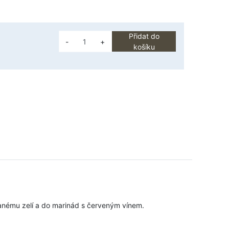
Přidat do
-
+
košíku
sanému zelí a do marinád s červeným vínem.