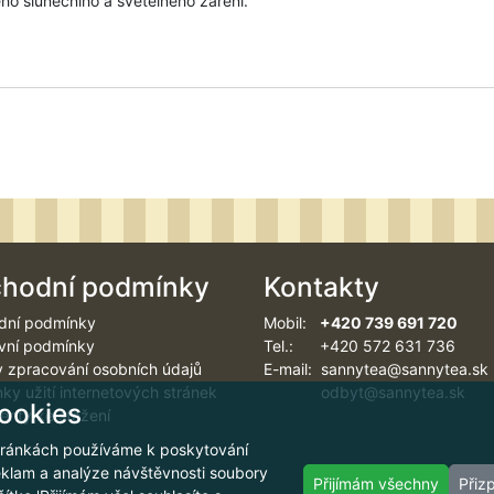
ého slunečního a světelného záření.
hodní podmínky
Kontakty
dní podmínky
Mobil:
+420 739 691 720
vní podmínky
Tel.: +420 572 631 736
 zpracování osobních údajů
E-mail: sannytea@sannytea.sk
ky užití internetových stránek
odbyt@sannytea.sk
ookies
nty ke stažení
ránkách používáme k poskytování
reklam a analýze návštěvnosti soubory
Přijímám všechny
Přiz