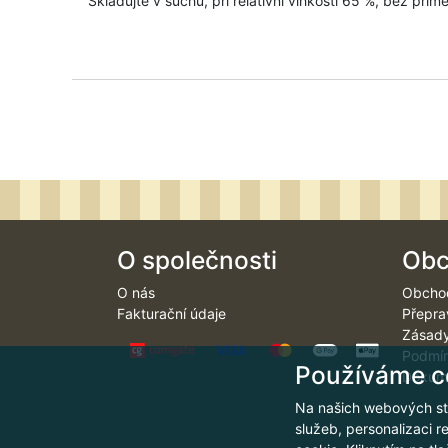
Skladujte v suchu, při relativní vlhkosti 65 %, bez přím
O společnosti
Obc
O nás
Obcho
Fakturační údaje
Přepra
Zásady
Podmín
Používáme c
Dokume
Na našich webových st
služeb, personalizaci 