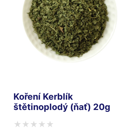
Koření Kerblík
štětinoplodý (ňať) 20g