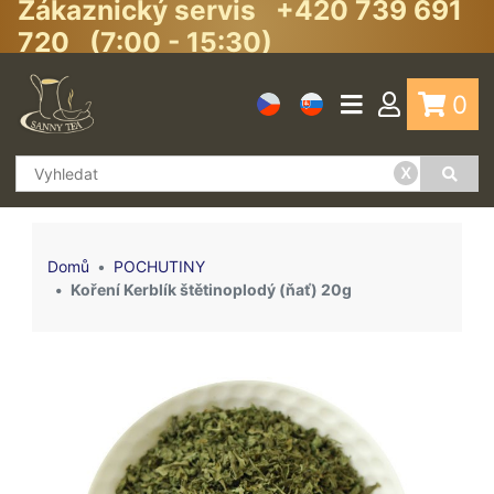
Zákaznický servis +420 739 691
720 (7:00 - 15:30)
0
x
Domů
POCHUTINY
Koření Kerblík štětinoplodý (ňať) 20g