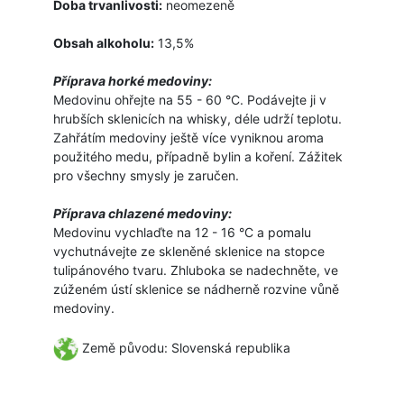
Doba trvanlivosti:
neomezeně
Obsah alkoholu:
13,5%
Příprava horké medoviny
:
M
edovinu
o
hřejte
na
55
-
60
°C.
Podávejte ji v
hrubších sklenicích na whisky, déle udrží teplotu.
Zahřátím medoviny ještě více vyniknou aroma
použitého medu, případně bylin a koření. Zážitek
pro všechny smysly je zaručen.
Příprava chlazené medoviny
:
Medovinu v
ychlaďte
na 12
-
16
°
C a pomalu
vychutnávejte ze skleněné sklenice na stopce
tulipánového tvaru. Zhluboka se nadechněte, ve
zúženém ústí sklenice se nádherně rozvine vůně
medoviny.
Země původu: Slovenská republika