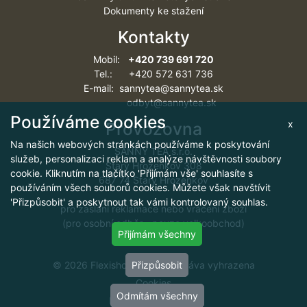
Dokumenty ke stažení
Kontakty
Mobil:
+420 739 691 720
Tel.: +420 572 631 736
E-mail: sannytea@sannytea.sk
odbyt@sannytea.sk
Používáme cookies
x
Provozovna
Na našich webových stránkách používáme k poskytování
SANNY TEA s.r.o.
služeb, personalizaci reklam a analýze návštěvnosti soubory
Starý Hrozenkov 308
cookie. Kliknutím na tlačítko 'Přijímám vše' souhlasíte s
687 74 Starý Hrozenkov
používáním všech souborů cookies. Můžete však navštívit
'Přizpůsobit' a poskytnout tak vámi kontrolovaný souhlas.
pro zaslání reklamace nebo vrácení zboží
(pro osobní odběr - pouze velkoobchod)
Přijímám všechny
© 2026 Flexishop, všechna práva vyhrazena
Přizpůsobit
Cookies
Odmítám všechny
FlexiShop by
arit.cz