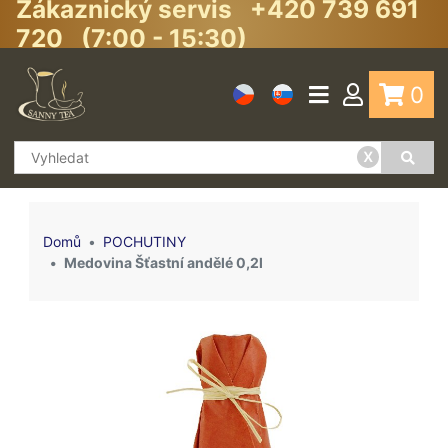
Zákaznický servis +420 739 691
720 (7:00 - 15:30)
0
x
Domů
POCHUTINY
Medovina Šťastní andělé 0,2l