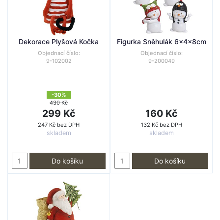
Dekorace Plyšová Kočka
Figurka Sněhulák 6x4x8cm
Objednací číslo:
Objednací číslo:
9-102002
9-200049
-30%
430 Kč
299 Kč
160 Kč
247 Kč bez DPH
132 Kč bez DPH
skladem
skladem
Do košíku
Do košíku