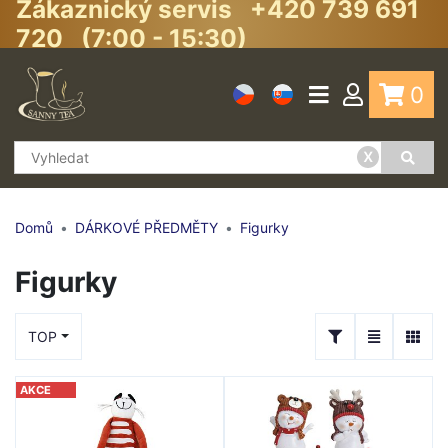
Zákaznický servis +420 739 691
720 (7:00 - 15:30)
0
x
Domů
DÁRKOVÉ PŘEDMĚTY
Figurky
Figurky
TOP
AKCE