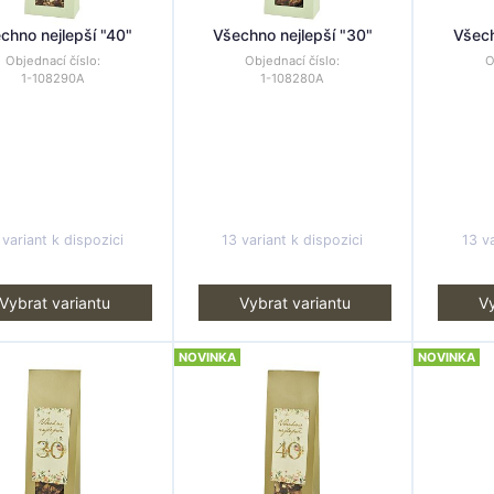
chno nejlepší "40"
Všechno nejlepší "30"
Všech
Objednací číslo:
Objednací číslo:
O
1-108290A
1-108280A
 variant k dispozici
13 variant k dispozici
13 va
Vybrat variantu
Vybrat variantu
Vy
NOVINKA
NOVINKA