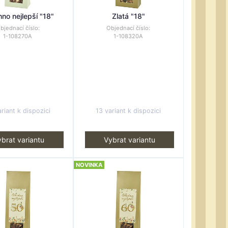
no nejlepší "18"
Zlatá "18"
bjednací číslo:
Objednací číslo:
1-108270A
1-108320A
riant k dispozici
13 variant k dispozici
brat variantu
Vybrat variantu
NOVINKA