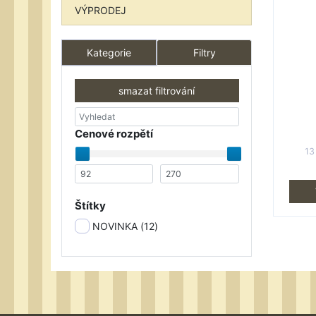
VÝPRODEJ
Kategorie
Filtry
smazat filtrování
Cenové rozpětí
13
Štítky
NOVINKA (
12
)