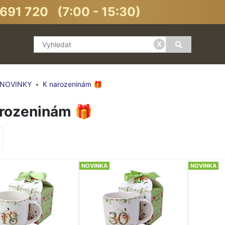
691 720 (7:00 - 15:30)
x
NOVINKY
K narozeninám 🎁
arozeninám 🎁
NOVINKA
NOVINKA