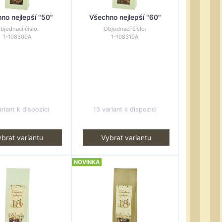
no nejlepší "50"
Všechno nejlepší "60"
bjednací číslo:
Objednací číslo:
1-108300A
1-108310A
riant k dispozici
13 variant k dispozici
brat variantu
Vybrat variantu
NOVINKA