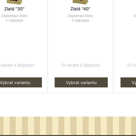
Zlatá "30"
Zlatá "40"
Objednací číslo:
Objednací číslo:
O
1-108330A
1-108340A
 variant k dispozici
13 variant k dispozici
13 va
Vybrat variantu
Vybrat variantu
Vy