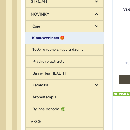
STOJAN
Vše
NOVINKY
Čaje
K narozeninám 🎁
100% ovocné sirupy a džemy
Práškové extrakty
13
Sanny Tea HEALTH
Keramika
NOVINKA
Aromaterapia
Bylinná pohoda 🌿
AKCE