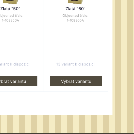
Zlatá "50"
Zlatá "60"
bjednací číslo:
Objednací číslo:
1-108350A
1-108360A
riant k dispozici
13 variant k dispozici
brat variantu
Vybrat variantu