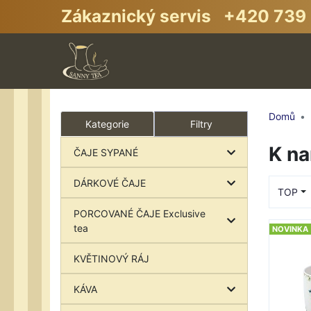
Zákaznický servis +420 739 
Domů
Kategorie
Filtry
K n
ČAJE SYPANÉ
DÁRKOVÉ ČAJE
TOP
PORCOVANÉ ČAJE Exclusive
tea
NOVINKA
KVĚTINOVÝ RÁJ
KÁVA