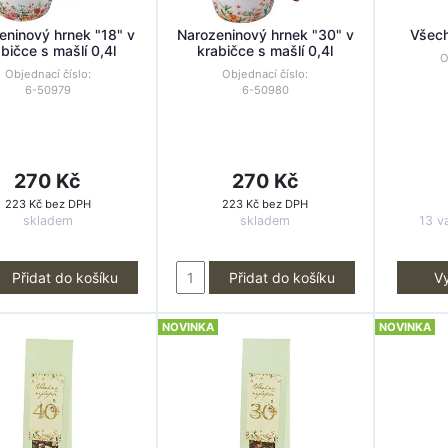
eninový hrnek "18" v
Narozeninový hrnek "30" v
Všech
bičce s mašlí 0,4l
krabičce s mašlí 0,4l
O
Objednací číslo:
Objednací číslo:
6-50979
6-50980
270 Kč
270 Kč
223 Kč bez DPH
223 Kč bez DPH
skladem
skladem
13 va
Přidat do košíku
Přidat do košíku
Vy
NOVINKA
NOVINKA