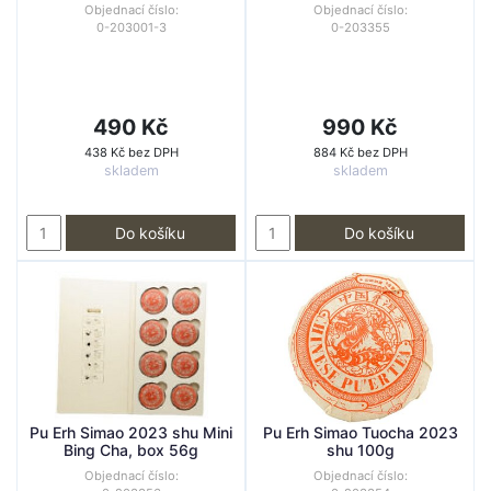
Objednací číslo:
Objednací číslo:
0-203001-3
0-203355
490 Kč
990 Kč
438 Kč bez DPH
884 Kč bez DPH
skladem
skladem
Do košíku
Do košíku
Pu Erh Simao 2023 shu Mini
Pu Erh Simao Tuocha 2023
Bing Cha, box 56g
shu 100g
Objednací číslo:
Objednací číslo: