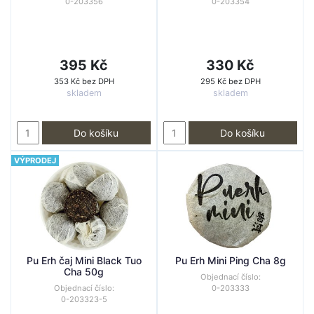
0-203356
0-203354
395 Kč
330 Kč
353 Kč bez DPH
295 Kč bez DPH
skladem
skladem
Do košíku
Do košíku
VÝPRODEJ
Pu Erh čaj Mini Black Tuo
Pu Erh Mini Ping Cha 8g
Cha 50g
Objednací číslo:
Objednací číslo:
0-203333
0-203323-5