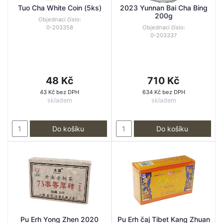
Tuo Cha White Coin (5ks)
2023 Yunnan Bai Cha Bing
200g
Objednací číslo:
0-203358
Objednací číslo:
0-203337
48 Kč
710 Kč
43 Kč bez DPH
634 Kč bez DPH
skladem
skladem
Do košíku
Do košíku
Pu Erh Yong Zhen 2020
Pu Erh čaj Tibet Kang Zhuan