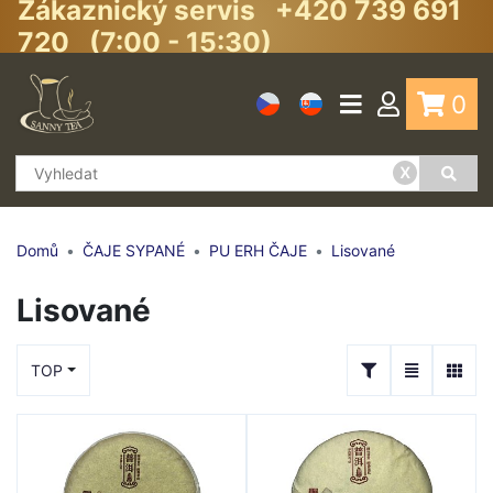
Zákaznický servis +420 739 691
720 (7:00 - 15:30)
0
x
Domů
ČAJE SYPANÉ
PU ERH ČAJE
Lisované
Lisované
TOP