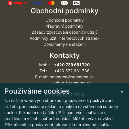
Obchodní podmínky
Obchodní podmínky
Přepravní podmínky
Zásady zpracování osobních údajů
Podmínky užití internetových stránek
Dokumenty ke stažení
Kontakty
Mobil:
+420 739 691 720
Tel.: +420 572 631 736
E-mail: sannytea@sannytea.sk
odbyt@sannytea.sk
Používáme cookies
x
Provozovna
Na našich webových stránkách používáme k poskytování
SANNY TEA s.r.o.
služeb, personalizaci reklam a analýze návštěvnosti soubory
Starý Hrozenkov 308
cookie. Kliknutím na tlačítko 'Přijímám vše' souhlasíte s
687 74 Starý Hrozenkov
používáním všech souborů cookies. Můžete však navštívit
'Přizpůsobit' a poskytnout tak vámi kontrolovaný souhlas.
pro zaslání reklamace nebo vrácení zboží