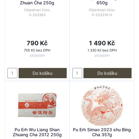
Zhuan Cha 250g
650g
Objednací číslo:
Objednací číslo:
0-203363
0-203319-H
790 Kč
1 490 Kč
705 Kč bez DPH
1 330 Kč bez DPH
skladem
skladem
Do košíku
Do košíku
Pu Erh Wu Liang Shan
Pu Erh Simao 2023 shu Bing
Zhuang Cha 2012 250g
Cha 357g