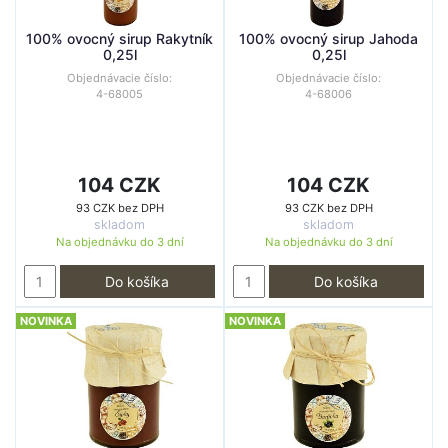
100% ovocný sirup Rakytník
100% ovocný sirup Jahoda
0,25l
0,25l
Objednávacie číslo:
Objednávacie číslo:
4-68005
4-68006
104 CZK
104 CZK
93 CZK bez DPH
93 CZK bez DPH
skladom
skladom
Na objednávku do
3 dní
Na objednávku do
3 dní
Do košíka
Do košíka
NOVINKA
NOVINKA