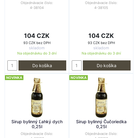
Objednávacie číslo:
Objednávacie číslo:
4-38104
4-38105
104 CZK
104 CZK
93 CZK bez DPH
93 CZK bez DPH
skladom
skladom
Na objednávku do
3 dní
Na objednávku do
3 dní
Do košíka
Do košíka
NOVINKA
NOVINKA
Sirup bylinný Ľahký dych
Sirup bylinný Čučoriedka
0,25l
0,25l
Objednávacie číslo:
Objednávacie číslo: