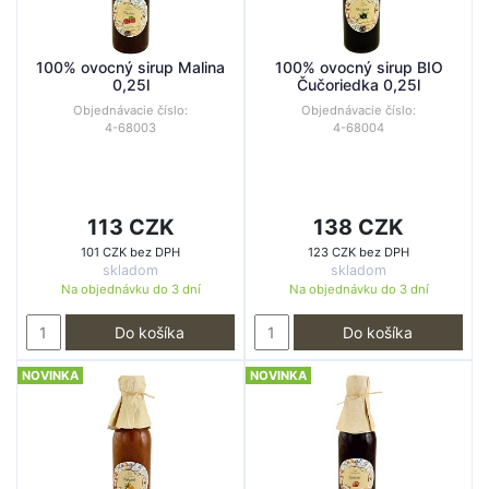
100% ovocný sirup Malina
100% ovocný sirup BIO
0,25l
Čučoriedka 0,25l
Objednávacie číslo:
Objednávacie číslo:
4-68003
4-68004
113 CZK
138 CZK
101 CZK bez DPH
123 CZK bez DPH
skladom
skladom
Na objednávku do
3 dní
Na objednávku do
3 dní
Do košíka
Do košíka
NOVINKA
NOVINKA