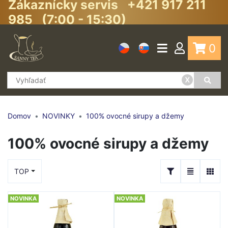
Zákaznícky servis +421 917 211
985 (7:00 - 15:30)
0
x
Domov
NOVINKY
100% ovocné sirupy a džemy
100% ovocné sirupy a džemy
TOP
NOVINKA
NOVINKA