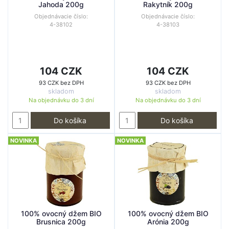
Jahoda 200g
Rakytník 200g
Objednávacie číslo:
Objednávacie číslo:
4-38102
4-38103
104 CZK
104 CZK
93 CZK bez DPH
93 CZK bez DPH
skladom
skladom
Na objednávku do
3 dní
Na objednávku do
3 dní
Do košíka
Do košíka
NOVINKA
NOVINKA
100% ovocný džem BIO
100% ovocný džem BIO
Brusnica 200g
Arónia 200g