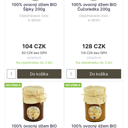
100% ovocný džem BIO
100% ovocný džem BIO
Šípky 200g
Čučoriedka 200g
Objednávacie číslo:
Objednávacie číslo:
4-38100
4-38101
104 CZK
128 CZK
93 CZK bez DPH
114 CZK bez DPH
skladom
skladom
Na objednávku do
3 dní
Na objednávku do
3 dní
Do košíka
Do košíka
NOVINKA
NOVINKA
100% ovocný džem BIO
100% ovocný džem BIO