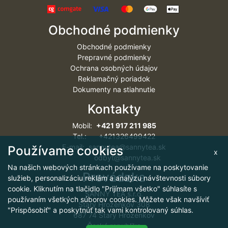
Obchodné podmienky
Obchodné podmienky
Prepravné podmienky
Ochrana osobných údajov
Reklamačný poriadok
Dokumenty na stiahnutie
Kontakty
Mobil:
+421 917 211 985
Tel.: +421326499422
E-mail: sannytea@sannytea.sk
Používame cookies
x
odbyt@sannytea.sk
Na našich webových stránkach používame na poskytovanie
Prevádzka
služieb, personalizáciu reklám a analýzu návštevnosti súbory
cookie. Kliknutím na tlačidlo "Prijímam všetko" súhlasíte s
SANNY TEA s.r.o.
používaním všetkých súborov cookies. Môžete však navšíviť
Starý Hrozenkov 308
"Prispôsobiť" a poskytnúť tak vami kontrolovaný súhlas.
687 74 Starý Hrozenkov
Česká republika