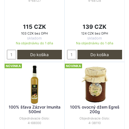
4-68127
4-68128
115 CZK
139 CZK
103 CZK bez DPH
124 CZK bez DPH
skladom
skladom
Na objednávku do
1 dňa
Na objednávku do
1 dňa
Do košíka
Do košíka
NOVINKA
NOVINKA
100% šťava Zázvor Imunita
100% ovocný džem Egreš
500ml
200g
Objednávacie číslo:
Objednávacie číslo:
4-68000
4-38110