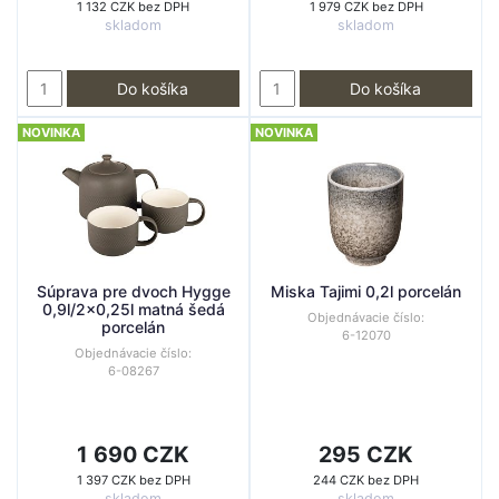
1 132 CZK bez DPH
1 979 CZK bez DPH
skladom
skladom
Do košíka
Do košíka
NOVINKA
NOVINKA
Súprava pre dvoch Hygge
Miska Tajimi 0,2l porcelán
0,9l/2x0,25l matná šedá
Objednávacie číslo:
porcelán
6-12070
Objednávacie číslo:
6-08267
1 690 CZK
295 CZK
1 397 CZK bez DPH
244 CZK bez DPH
skladom
skladom