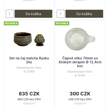
Do košíka
Do košíka
NOVINKA
NOVINKA
Set na čaj matcha Ryoku
Čajové sitko 70mm so
2ks
širokým okrajom Ø 12,4cm
kov
Objednávacie číslo:
6-12069
Objednávacie číslo:
6-10163
835 CZK
300 CZK
690 CZK bez DPH
248 CZK bez DPH
skladom
skladom