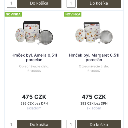
Do košíka
Do košíka
NOVINKA
NOVINKA
Hrnček byl. Amelia 0,51l
Hrnček byl. Margaret 0,51l
porcelán
porcelán
Objednávacie číslo:
Objednávacie číslo:
6-04446
6-04447
475 CZK
475 CZK
393 CZK bez DPH
393 CZK bez DPH
skladom
skladom
Do košíka
Do košíka