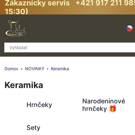
Zákaznícky servis +421 917 211 98
15:30)
Domov
NOVINKY
Keramika
Keramika
Narodeninové
Hrnčeky
hrnčeky 🎁
Sety