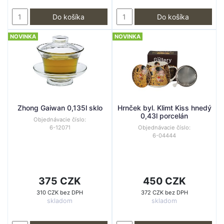
Do košíka
Do košíka
NOVINKA
NOVINKA
Zhong Gaiwan 0,135l sklo
Hrnček byl. Klimt Kiss hnedý
0,43l porcelán
Objednávacie číslo:
6-12071
Objednávacie číslo:
6-04444
375 CZK
450 CZK
310 CZK bez DPH
372 CZK bez DPH
skladom
skladom