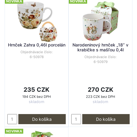
NOVINKA
NOVINKA
Hrnček Zahra 0,46l porcelán
Narodeninový hrnček „18“ v
krabičke s mašľou 0,4l
Objednávacie číslo:
6-50978
Objednávacie číslo:
6-50979
235 CZK
270 CZK
194 CZK bez DPH
223 CZK bez DPH
skladom
skladom
Do košíka
Do košíka
NOVINKA