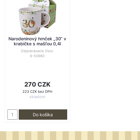
Narodeninový hrnček „30“ v
krabičke s mašľou 0,4l
Objednávacie číslo:
6-50980
270 CZK
223 CZK bez DPH
skladom
Do košíka