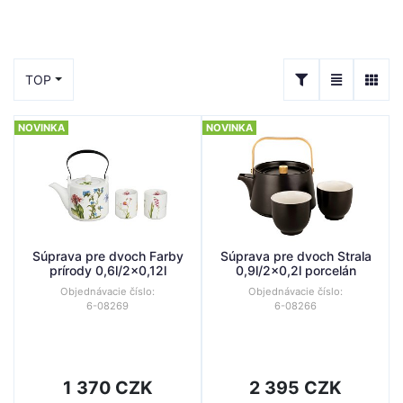
TOP
NOVINKA
NOVINKA
Súprava pre dvoch Farby
Súprava pre dvoch Strala
prírody 0,6l/2x0,12l
0,9l/2x0,2l porcelán
Objednávacie číslo:
Objednávacie číslo:
6-08269
6-08266
1 370 CZK
2 395 CZK